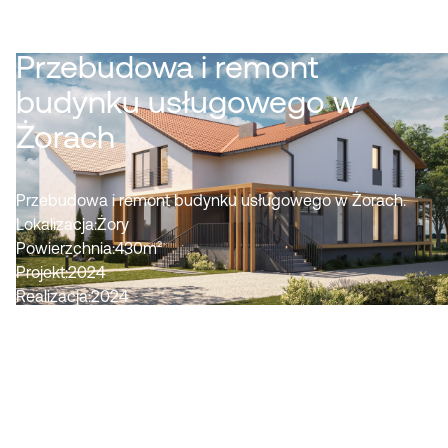
Przebudowa i remont
budynku usługowego w
Żorach
Przebudowa i remont budynku usługowego w Żorach.
Lokalizacja:
Żory
Powierzchnia:
430
m²
Projekt:
2024
Realizacja:
2024